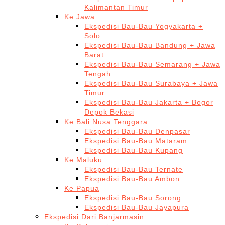
Kalimantan Timur
Ke Jawa
Ekspedisi Bau-Bau Yogyakarta +
Solo
Ekspedisi Bau-Bau Bandung + Jawa
Barat
Ekspedisi Bau-Bau Semarang + Jawa
Tengah
Ekspedisi Bau-Bau Surabaya + Jawa
Timur
Ekspedisi Bau-Bau Jakarta + Bogor
Depok Bekasi
Ke Bali Nusa Tenggara
Ekspedisi Bau-Bau Denpasar
Ekspedisi Bau-Bau Mataram
Ekspedisi Bau-Bau Kupang
Ke Maluku
Ekspedisi Bau-Bau Ternate
Ekspedisi Bau-Bau Ambon
Ke Papua
Ekspedisi Bau-Bau Sorong
Ekspedisi Bau-Bau Jayapura
Ekspedisi Dari Banjarmasin