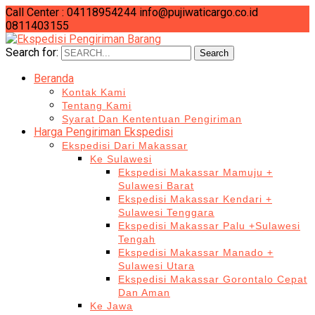
Call Center : 04118954244
info@pujiwaticargo.co.id
0811403155
Search for:
Search
Beranda
Kontak Kami
Tentang Kami
Syarat Dan Kententuan Pengiriman
Harga Pengiriman Ekspedisi
Ekspedisi Dari Makassar
Ke Sulawesi
Ekspedisi Makassar Mamuju +
Sulawesi Barat
Ekspedisi Makassar Kendari +
Sulawesi Tenggara
Ekspedisi Makassar Palu +Sulawesi
Tengah
Ekspedisi Makassar Manado +
Sulawesi Utara
Ekspedisi Makassar Gorontalo Cepat
Dan Aman
Ke Jawa