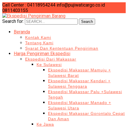
Call Center : 04118954244
info@pujiwaticargo.co.id
0811403155
Search for:
Search
Beranda
Kontak Kami
Tentang Kami
Syarat Dan Kententuan Pengiriman
Harga Pengiriman Ekspedisi
Ekspedisi Dari Makassar
Ke Sulawesi
Ekspedisi Makassar Mamuju +
Sulawesi Barat
Ekspedisi Makassar Kendari +
Sulawesi Tenggara
Ekspedisi Makassar Palu +Sulawesi
Tengah
Ekspedisi Makassar Manado +
Sulawesi Utara
Ekspedisi Makassar Gorontalo Cepat
Dan Aman
Ke Jawa