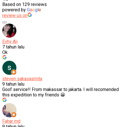
Based on 129 reviews
powered by
G
o
o
g
l
e
review us on
Evhy Aji
7 tahun lalu
Ok
steven sakasasmita
9 tahun lalu
Goof service!! From makassar to jakarta. I will recomended
this expedition to my friends 😀
Fahar md
9 tahun lalu