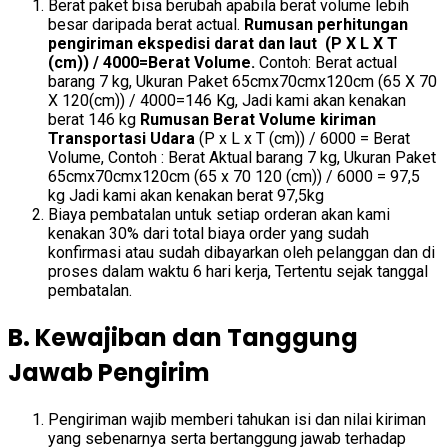
Berat paket bisa berubah apabila berat volume lebih
besar daripada berat actual.
Rumusan perhitungan
pengiriman ekspedisi darat dan laut (P X L X T
(cm)) / 4000=Berat Volume.
Contoh: Berat actual
barang 7 kg, Ukuran Paket 65cmx70cmx120cm (65 X 70
X 120(cm)) / 4000=146 Kg, Jadi kami akan kenakan
berat 146 kg
Rumusan Berat Volume kiriman
Transportasi Udara
(P x L x T (cm)) / 6000 = Berat
Volume, Contoh : Berat Aktual barang 7 kg, Ukuran Paket
65cmx70cmx120cm (65 x 70 120 (cm)) / 6000 = 97,5
kg Jadi kami akan kenakan berat 97,5kg
Biaya pembatalan untuk setiap orderan akan kami
kenakan 30% dari total biaya order yang sudah
konfirmasi atau sudah dibayarkan oleh pelanggan dan di
proses dalam waktu 6 hari kerja, Tertentu sejak tanggal
pembatalan.
B. Kewajiban dan Tanggung
Jawab Pengirim
Pengiriman wajib memberi tahukan isi dan nilai kiriman
yang sebenarnya serta bertanggung jawab terhadap