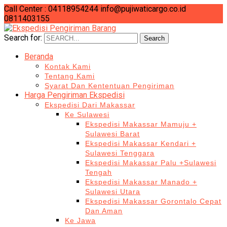
Call Center : 04118954244
info@pujiwaticargo.co.id
0811403155
Search for:
Search
Beranda
Kontak Kami
Tentang Kami
Syarat Dan Kententuan Pengiriman
Harga Pengiriman Ekspedisi
Ekspedisi Dari Makassar
Ke Sulawesi
Ekspedisi Makassar Mamuju +
Sulawesi Barat
Ekspedisi Makassar Kendari +
Sulawesi Tenggara
Ekspedisi Makassar Palu +Sulawesi
Tengah
Ekspedisi Makassar Manado +
Sulawesi Utara
Ekspedisi Makassar Gorontalo Cepat
Dan Aman
Ke Jawa