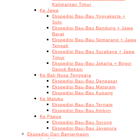
Kalimantan Timur
Ke Jawa
Ekspedisi Bau-Bau Yogyakarta +
Solo
Ekspedisi Bau-Bau Bandung + Jawa
Barat
Ekspedisi Bau-Bau Semarang + Jawa
Tengah
Ekspedisi Bau-Bau Surabaya + Jawa
Timur
Ekspedisi Bau-Bau Jakarta + Bogor
Depok Bekasi
Ke Bali Nusa Tenggara
Ekspedisi Bau-Bau Denpasar
Ekspedisi Bau-Bau Mataram
Ekspedisi Bau-Bau Kupang
Ke Maluku
Ekspedisi Bau-Bau Ternate
Ekspedisi Bau-Bau Ambon
Ke Papua
Ekspedisi Bau-Bau Sorong
Ekspedisi Bau-Bau Jayapura
Ekspedisi Dari Banjarmasin