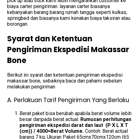
pick up atau truck kami lebih mengarahkan customer ke
biaya carter pengiriman. layanan carter biasanya
kebanyakan barang barang rumah tangga seperti kulkas,
springbed dan biasanya kami kenakan biaya taksiran atau
borongan.
Syarat dan Ketentuan
Pengiriman Ekspedisi Makassar
Bone
Berikut ini syarat dan ketentuan pengiriman ekspedisi
makassar bone, sebaiknya baca dan pahami sebelum
melakukan pengiriman
A. Perlakuan Tarif Pengiriman Yang Berlaku
Berat paket bisa berubah apabila berat volume lebih
besar daripada berat actual.
Rumusan perhitungan
pengiriman ekspedisi darat dan laut (P X L X T
(cm)) / 4000=Berat Volume.
Contoh: Berat actual
barang 7 kg, Ukuran Paket 65cmx70cmx120cm (65