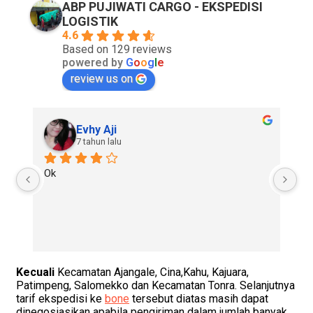
ABP PUJIWATI CARGO - EKSPEDISI
LOGISTIK
4.6
Based on 129 reviews
powered by
G
o
o
g
l
e
review us on
Evhy Aji
7 tahun lalu
Ok
Go
re
Kecuali
Kecamatan Ajangale, Cina,Kahu, Kajuara,
Patimpeng, Salomekko dan Kecamatan Tonra.
Selanjutnya
t
arif ekspedisi ke
bone
tersebut diatas masih dapat
dinegosiasikan apabila pengiriman dalam jumlah banyak