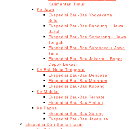
Kalimantan Timur
Ke Jawa
Ekspedisi Bau-Bau Yogyakarta +
Solo
Ekspedisi Bau-Bau Bandung + Jawa
Barat
Ekspedisi Bau-Bau Semarang + Jawa
Tengah
Ekspedisi Bau-Bau Surabaya + Jawa
Timur
Ekspedisi Bau-Bau Jakarta + Bogor
Depok Bekasi
Ke Bali Nusa Tenggara
Ekspedisi Bau-Bau Denpasar
Ekspedisi Bau-Bau Mataram
Ekspedisi Bau-Bau Kupang
Ke Maluku
Ekspedisi Bau-Bau Ternate
Ekspedisi Bau-Bau Ambon
Ke Papua
Ekspedisi Bau-Bau Sorong
Ekspedisi Bau-Bau Jayapura
Ekspedisi Dari Banjarmasin