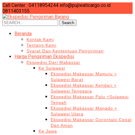
Call Center : 04118954244
info@pujiwaticargo.co.id
0811403155
Search
Search
for:
Beranda
Kontak Kami
Tentang Kami
Syarat Dan Kententuan Pengiriman
Harga Pengiriman Ekspedisi
Ekspedisi Dari Makassar
Ke Sulawesi
Ekspedisi Makassar Mamuju +
Sulawesi Barat
Ekspedisi Makassar Kendari +
Sulawesi Tenggara
Ekspedisi Makassar Palu +Sulawesi
Tengah
Ekspedisi Makassar Manado +
Sulawesi Utara
Ekspedisi Makassar Gorontalo Cepat
Dan Aman
Ke Jawa