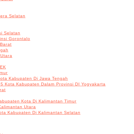
era Selatan
i Selatan
insi Gorontalo
 Barat
ngah
 Utara
BEK
imur
Kota Kabupaten Di Jawa Tengah
 5 Kota Kabupaten Dalam Provinsi DI Yogyakarta
rat
abupaten Kota Di Kalimantan Timur
Kalimantan Utara
ota Kabupaten Di Kalimantan Selatan