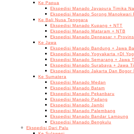
Ke Papua
Ekspedisi Manado Jayapura Timika N
Ekspedisi Manado Sorong Manokwari 
Ke Bali Nusa Tenggara
Ekspedisi Manado Kupang + NTT
Ekspedisi Manado Mataram + NTB
Ekspedisi Manado Denpasar + Provinsi
Ke Jawa
Ekspedisi Manado Bandung + Jawa Ba
Ekspedisi Manado Yogyakarta +DI Yog
Ekspedisi Manado Semarang + Jawa 
Ekspedisi Manado Surabaya + Jawa T
Ekspedisi Manado Jakarta Dan Bogor
Ke Sumatera
Ekspedisi Manado Medan
Ekspedisi Manado Batam
Ekspedisi Manado Pekanbaru
Ekspedisi Manado Padang
Ekspedisi Manado Jambi
Ekspedisi Manado Palembang
Ekspedisi Manado Bandar Lampung
Ekspedisi Manado Bengkulu
Ekspedisi Dari Palu
Ke Sulawesi