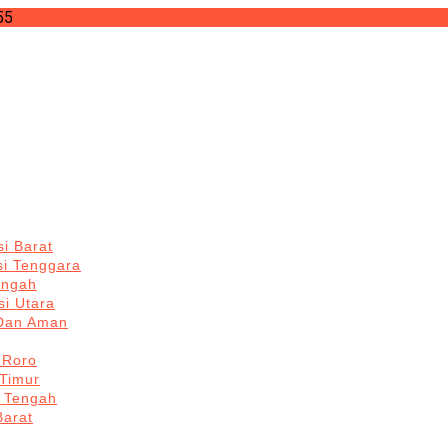
55
i Barat
si Tenggara
engah
i Utara
 Dan Aman
 Roro
Timur
 Tengah
Barat