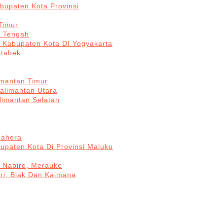
bupaten Kota Provinsi
Timur
a Tengah
5 Kabupaten Kota DI Yogyakarta
otabek
imantan Timur
Kalimantan Utara
limantan Selatan
mahera
upaten Kota Di Provinsi Maluku
, Nabire, Merauke
ri, Biak Dan Kaimana