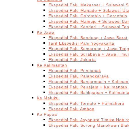
Ekspedisi Palu Makassar + Sulawesi S
Ekspedisi Palu Manado + Sulawesi Ut
Ekspedisi Palu Gorontalo + Gorontalo
Ekspedisi Palu Mamuju + Sulawesi Bar
Ekspedisi Palu Kendari + Sulawesi Te
Ke Jawa
Ekspedisi Palu Bandung + Jawa Barat
Tarif Ekspedisi Palu Yogyakarta
Ekspedisi Palu Semarang + Jawa Ten
Ekspedisi Palu Surabaya + Jawa Timu
Ekspedisi Palu Jakarta
Ke Kalimantan
Ekspedisi Palu Pontianak
Ekspedisi Palu Palangkaraya
Ekspedisi Palu Banjarmasin + Kaliman
Ekspedisi Palu Penajam + Kalimantan
Ekspedisi Palu Balikpapan + Kalimant
Ke Maluku
Ekspedisi Palu Ternate + Halmahera
Ekspedisi Palu Ambon
Ke Papua
Ekspedisi Palu Jayapura Timika Nabi
Ekspedisi Palu Sorong Manokwari Bia