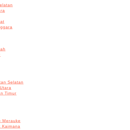
elatan
ara
at
nggara
gah
r
tan Selatan
 Utara
an Timur
re Merauke
k Kaimana