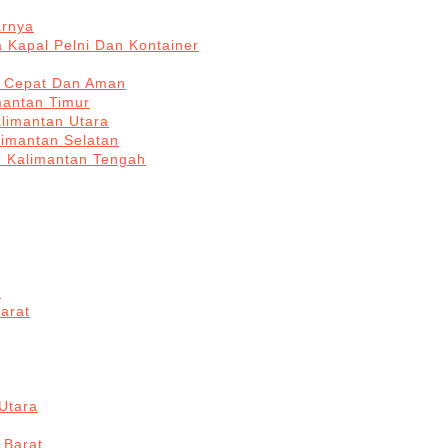
arnya
 Kapal Pelni Dan Kontainer
a Cepat Dan Aman
mantan Timur
alimantan Utara
limantan Selatan
n Kalimantan Tengah
a
arat
Utara
 Barat