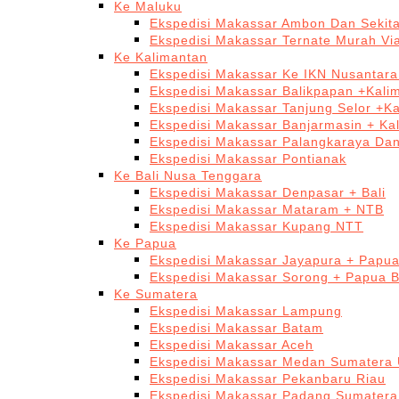
Ke Maluku
Ekspedisi Makassar Ambon Dan Sekit
Ekspedisi Makassar Ternate Murah Via
Ke Kalimantan
Ekspedisi Makassar Ke IKN Nusantar
Ekspedisi Makassar Balikpapan +Kali
Ekspedisi Makassar Tanjung Selor +K
Ekspedisi Makassar Banjarmasin + Ka
Ekspedisi Makassar Palangkaraya Da
Ekspedisi Makassar Pontianak
Ke Bali Nusa Tenggara
Ekspedisi Makassar Denpasar + Bali
Ekspedisi Makassar Mataram + NTB
Ekspedisi Makassar Kupang NTT
Ke Papua
Ekspedisi Makassar Jayapura + Papu
Ekspedisi Makassar Sorong + Papua B
Ke Sumatera
Ekspedisi Makassar Lampung
Ekspedisi Makassar Batam
Ekspedisi Makassar Aceh
Ekspedisi Makassar Medan Sumatera 
Ekspedisi Makassar Pekanbaru Riau
Ekspedisi Makassar Padang Sumatera