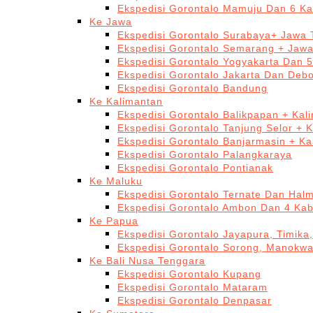
Ekspedisi Gorontalo Mamuju Dan 6 Ka
Ke Jawa
Ekspedisi Gorontalo Surabaya+ Jawa 
Ekspedisi Gorontalo Semarang + Jaw
Ekspedisi Gorontalo Yogyakarta Dan 
Ekspedisi Gorontalo Jakarta Dan Deb
Ekspedisi Gorontalo Bandung
Ke Kalimantan
Ekspedisi Gorontalo Balikpapan + Kal
Ekspedisi Gorontalo Tanjung Selor + 
Ekspedisi Gorontalo Banjarmasin + Ka
Ekspedisi Gorontalo Palangkaraya
Ekspedisi Gorontalo Pontianak
Ke Maluku
Ekspedisi Gorontalo Ternate Dan Hal
Ekspedisi Gorontalo Ambon Dan 4 Kab
Ke Papua
Ekspedisi Gorontalo Jayapura, Timika
Ekspedisi Gorontalo Sorong, Manokwa
Ke Bali Nusa Tenggara
Ekspedisi Gorontalo Kupang
Ekspedisi Gorontalo Mataram
Ekspedisi Gorontalo Denpasar