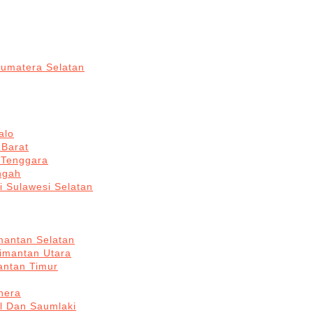
Sumatera Selatan
alo
 Barat
 Tenggara
ngah
i Sulawesi Selatan
mantan Selatan
limantan Utara
antan Timur
hera
l Dan Saumlaki