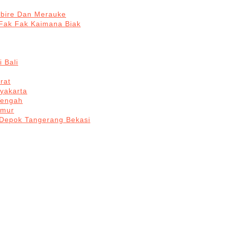
abire Dan Merauke
Fak Fak Kaimana Biak
 Bali
rat
yakarta
Tengah
imur
 Depok Tangerang Bekasi