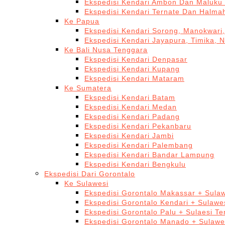
Ekspedisi Kendari Ambon Dan Maluku 
Ekspedisi Kendari Ternate Dan Halma
Ke Papua
Ekspedisi Kendari Sorong, Manokwari,
Ekspedisi Kendari Jayapura, Timika, 
Ke Bali Nusa Tenggara
Ekspedisi Kendari Denpasar
Ekspedisi Kendari Kupang
Ekspedisi Kendari Mataram
Ke Sumatera
Ekspedisi Kendari Batam
Ekspedisi Kendari Medan
Ekspedisi Kendari Padang
Ekspedisi Kendari Pekanbaru
Ekspedisi Kendari Jambi
Ekspedisi Kendari Palembang
Ekspedisi Kendari Bandar Lampung
Ekspedisi Kendari Bengkulu
Ekspedisi Dari Gorontalo
Ke Sulawesi
Ekspedisi Gorontalo Makassar + Sulaw
Ekspedisi Gorontalo Kendari + Sulawe
Ekspedisi Gorontalo Palu + Sulaesi T
Ekspedisi Gorontalo Manado + Sulawe