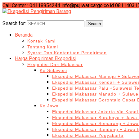
Call Center : 04118954244
info@pujiwaticargo.co.id
08114031
Search for:
Search
Beranda
Kontak Kami
Tentang Kami
Syarat Dan Kententuan Pengiriman
Harga Pengiriman Ekspedisi
Ekspedisi Dari Makassar
Ke Sulawesi
Ekspedisi Makassar Mamuju + Sulawes
Ekspedisi Makassar Kendari + Sulawe
Ekspedisi Makassar Palu +Sulawesi T
Ekspedisi Makassar Manado + Sulawes
Ekspedisi Makassar Gorontalo Cepat
Ke Jawa
Ekspedisi Makassar Jakarta Via Kapal
Ekspedisi Makassar Surabaya + Jawa 
Ekspedisi Makassar Semarang + Jawa
Ekspedisi Makassar Bandung + Jawa 
Ekspedisi Makassar Yogyakarta