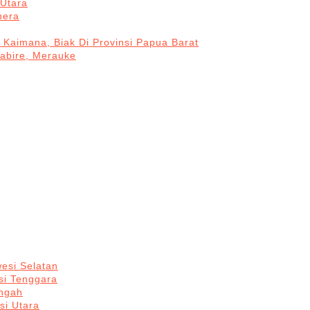
Utara
hera
 Kaimana, Biak Di Provinsi Papua Barat
Nabire, Merauke
esi Selatan
si Tenggara
engah
si Utara