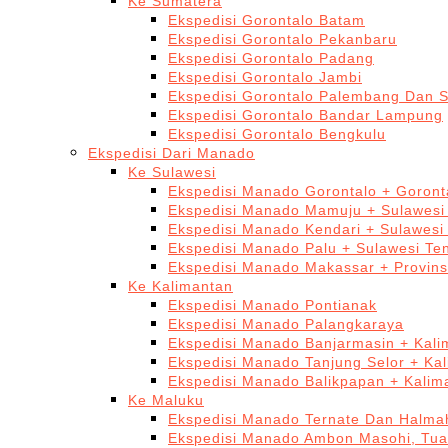
Ke Sumatera
Ekspedisi Gorontalo Batam
Ekspedisi Gorontalo Pekanbaru
Ekspedisi Gorontalo Padang
Ekspedisi Gorontalo Jambi
Ekspedisi Gorontalo Palembang Dan 
Ekspedisi Gorontalo Bandar Lampung
Ekspedisi Gorontalo Bengkulu
Ekspedisi Dari Manado
Ke Sulawesi
Ekspedisi Manado Gorontalo + Goront
Ekspedisi Manado Mamuju + Sulawesi
Ekspedisi Manado Kendari + Sulawesi
Ekspedisi Manado Palu + Sulawesi Te
Ekspedisi Manado Makassar + Provins
Ke Kalimantan
Ekspedisi Manado Pontianak
Ekspedisi Manado Palangkaraya
Ekspedisi Manado Banjarmasin + Kali
Ekspedisi Manado Tanjung Selor + Ka
Ekspedisi Manado Balikpapan + Kalim
Ke Maluku
Ekspedisi Manado Ternate Dan Halma
Ekspedisi Manado Ambon Masohi, Tua