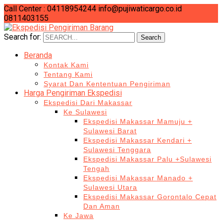
Call Center : 04118954244
info@pujiwaticargo.co.id
0811403155
Search for:
Search
Beranda
Kontak Kami
Tentang Kami
Syarat Dan Kententuan Pengiriman
Harga Pengiriman Ekspedisi
Ekspedisi Dari Makassar
Ke Sulawesi
Ekspedisi Makassar Mamuju +
Sulawesi Barat
Ekspedisi Makassar Kendari +
Sulawesi Tenggara
Ekspedisi Makassar Palu +Sulawesi
Tengah
Ekspedisi Makassar Manado +
Sulawesi Utara
Ekspedisi Makassar Gorontalo Cepat
Dan Aman
Ke Jawa