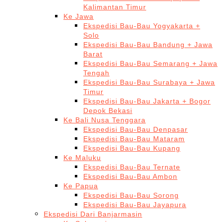
Kalimantan Timur
Ke Jawa
Ekspedisi Bau-Bau Yogyakarta +
Solo
Ekspedisi Bau-Bau Bandung + Jawa
Barat
Ekspedisi Bau-Bau Semarang + Jawa
Tengah
Ekspedisi Bau-Bau Surabaya + Jawa
Timur
Ekspedisi Bau-Bau Jakarta + Bogor
Depok Bekasi
Ke Bali Nusa Tenggara
Ekspedisi Bau-Bau Denpasar
Ekspedisi Bau-Bau Mataram
Ekspedisi Bau-Bau Kupang
Ke Maluku
Ekspedisi Bau-Bau Ternate
Ekspedisi Bau-Bau Ambon
Ke Papua
Ekspedisi Bau-Bau Sorong
Ekspedisi Bau-Bau Jayapura
Ekspedisi Dari Banjarmasin