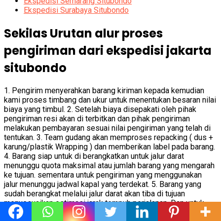
Ekspedisi Semarang Situbondo
Ekspedisi Surabaya Situbondo
Sekilas Urutan alur proses
pengiriman dari ekspedisi jakarta
situbondo
1. Pengirim menyerahkan barang kiriman kepada kemudian
kami proses timbang dan ukur untuk menentukan besaran nilai
biaya yang timbul. 2. Setelah biaya disepakati oleh pihak
pengiriman resi akan di terbitkan dan pihak pengiriman
melakukan pembayaran sesuai nilai pengiriman yang telah di
tentukan. 3. Team gudang akan memproses repacking ( dus +
karung/plastik Wrapping ) dan memberikan label pada barang.
4. Barang siap untuk di berangkatkan untuk jalur darat
menunggu quota maksimal atau jumlah barang yang mengarah
ke tujuan. sementara untuk pengiriman yang menggunakan
jalur menunggu jadwal kapal yang terdekat. 5. Barang yang
sudah berangkat melalui jalur darat akan tiba di tujuan
menyesuaikan estimasi jarak tempuh perjalanan. Dan untuk
pengiriman laut menyesuaikan sesuai jadwal tiba di pelabuhan