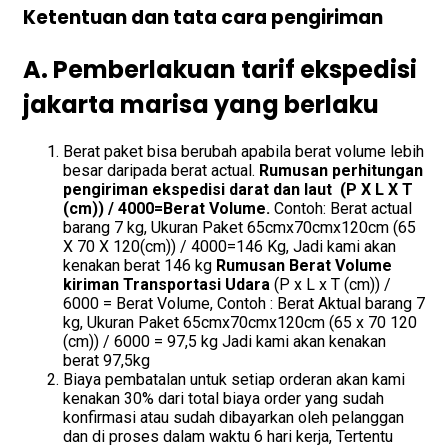
Ketentuan dan tata cara pengiriman
A. Pemberlakuan tarif ekspedisi
jakarta marisa yang berlaku
Berat paket bisa berubah apabila berat volume lebih
besar daripada berat actual.
Rumusan perhitungan
pengiriman ekspedisi darat dan laut (P X L X T
(cm)) / 4000=Berat Volume.
Contoh: Berat actual
barang 7 kg, Ukuran Paket 65cmx70cmx120cm (65
X 70 X 120(cm)) / 4000=146 Kg, Jadi kami akan
kenakan berat 146 kg
Rumusan Berat Volume
kiriman Transportasi Udara
(P x L x T (cm)) /
6000 = Berat Volume, Contoh : Berat Aktual barang 7
kg, Ukuran Paket 65cmx70cmx120cm (65 x 70 120
(cm)) / 6000 = 97,5 kg Jadi kami akan kenakan
berat 97,5kg
Biaya pembatalan untuk setiap orderan akan kami
kenakan 30% dari total biaya order yang sudah
konfirmasi atau sudah dibayarkan oleh pelanggan
dan di proses dalam waktu 6 hari kerja, Tertentu