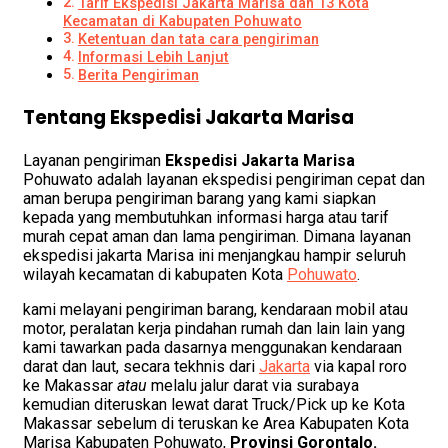
Tarif Ekspedisi Jakarta Marisa dan 13 Kota
Kecamatan di Kabupaten Pohuwato
Ketentuan dan tata cara pengiriman
Informasi Lebih Lanjut
Berita Pengiriman
Tentang Ekspedisi Jakarta Marisa
Layanan pengiriman
Ekspedisi
Jakarta
Marisa
Pohuwato adalah layanan ekspedisi pengiriman cepat dan
aman berupa pengiriman barang yang kami siapkan
kepada yang membutuhkan informasi harga atau tarif
murah cepat aman dan lama pengiriman. Dimana layanan
ekspedisi jakarta Marisa ini menjangkau hampir seluruh
wilayah kecamatan di kabupaten Kota
Pohuwato
.
kami melayani pengiriman barang, kendaraan mobil atau
motor, peralatan kerja pindahan rumah dan lain lain yang
kami tawarkan pada dasarnya menggunakan kendaraan
darat dan laut, secara tekhnis dari
Jakarta
via kapal roro
ke Makassar
atau
melalu jalur darat via surabaya
kemudian diteruskan lewat darat Truck/Pick up ke Kota
Makassar sebelum di teruskan ke Area Kabupaten Kota
Marisa Kabupaten Pohuwato,
Provinsi Gorontalo.