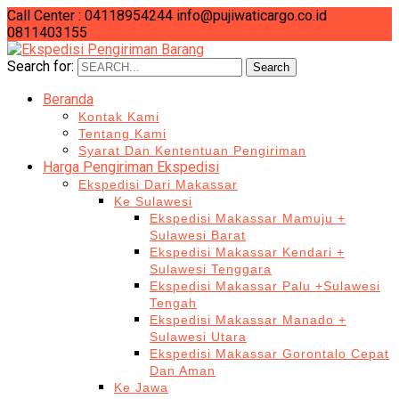
Call Center : 04118954244
info@pujiwaticargo.co.id
0811403155
Search for:
Search
Beranda
Kontak Kami
Tentang Kami
Syarat Dan Kententuan Pengiriman
Harga Pengiriman Ekspedisi
Ekspedisi Dari Makassar
Ke Sulawesi
Ekspedisi Makassar Mamuju +
Sulawesi Barat
Ekspedisi Makassar Kendari +
Sulawesi Tenggara
Ekspedisi Makassar Palu +Sulawesi
Tengah
Ekspedisi Makassar Manado +
Sulawesi Utara
Ekspedisi Makassar Gorontalo Cepat
Dan Aman
Ke Jawa