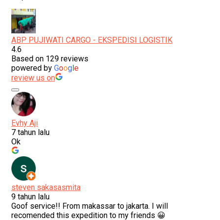
ABP PUJIWATI CARGO - EKSPEDISI LOGISTIK
4.6
Based on 129 reviews
powered by
G
o
o
g
l
e
review us on
Evhy Aji
7 tahun lalu
Ok
steven sakasasmita
9 tahun lalu
Goof service!! From makassar to jakarta. I will
recomended this expedition to my friends 😀