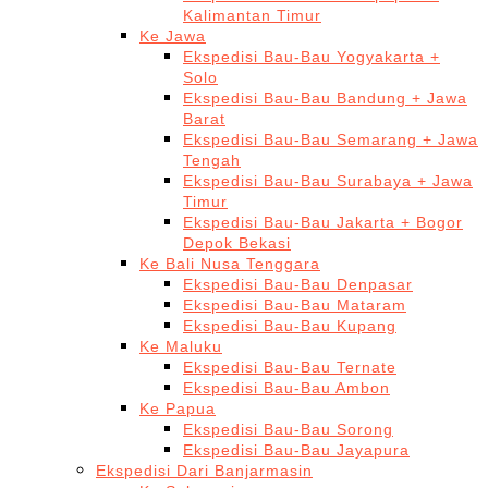
Kalimantan Timur
Ke Jawa
Ekspedisi Bau-Bau Yogyakarta +
Solo
Ekspedisi Bau-Bau Bandung + Jawa
Barat
Ekspedisi Bau-Bau Semarang + Jawa
Tengah
Ekspedisi Bau-Bau Surabaya + Jawa
Timur
Ekspedisi Bau-Bau Jakarta + Bogor
Depok Bekasi
Ke Bali Nusa Tenggara
Ekspedisi Bau-Bau Denpasar
Ekspedisi Bau-Bau Mataram
Ekspedisi Bau-Bau Kupang
Ke Maluku
Ekspedisi Bau-Bau Ternate
Ekspedisi Bau-Bau Ambon
Ke Papua
Ekspedisi Bau-Bau Sorong
Ekspedisi Bau-Bau Jayapura
Ekspedisi Dari Banjarmasin