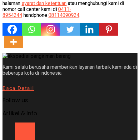
halaman
syarat dan ketentuan
atau menghubungi kami di
nomor call center kami di
0411-
8954244
handphone
08114090924
.
Kami selalu berusaha memberikan layanan terbaik kami ada di
beberapa kota di indonesia
Baca Detail
Follow us
Artikel & Info