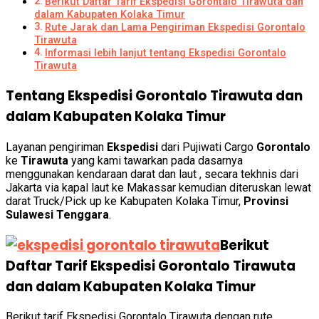
Berikut Daftar Tarif Ekspedisi Gorontalo Tirawuta dan
dalam Kabupaten Kolaka Timur
Rute Jarak dan Lama Pengiriman Ekspedisi Gorontalo
Tirawuta
Informasi lebih lanjut tentang Ekspedisi Gorontalo
Tirawuta
Tentang Ekspedisi Gorontalo Tirawuta dan
dalam Kabupaten Kolaka Timur
Layanan pengiriman
Ekspedisi
dari Pujiwati Cargo
Gorontalo
ke
Tirawuta
yang kami tawarkan pada dasarnya
menggunakan kendaraan darat dan laut , secara tekhnis dari
Jakarta via kapal laut ke Makassar kemudian diteruskan lewat
darat Truck/Pick up ke Kabupaten Kolaka Timur,
Provinsi
Sulawesi Tenggara
.
Berikut
Daftar Tarif Ekspedisi Gorontalo Tirawuta
dan dalam Kabupaten Kolaka Timur
Berikut tarif Ekspedisi Gorontalo Tirawuta dengan rute