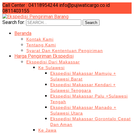
Call Center : 04118954244
info@pujiwaticargo.co.id
0811403155
Search for:
Search
Beranda
Kontak Kami
Tentang Kami
Syarat Dan Kententuan Pengiriman
Harga Pengiriman Ekspedisi
Ekspedisi Dari Makassar
Ke Sulawesi
Ekspedisi Makassar Mamuju +
Sulawesi Barat
Ekspedisi Makassar Kendari +
Sulawesi Tenggara
Ekspedisi Makassar Palu +Sulawesi
Tengah
Ekspedisi Makassar Manado +
Sulawesi Utara
Ekspedisi Makassar Gorontalo Cepat
Dan Aman
Ke Jawa