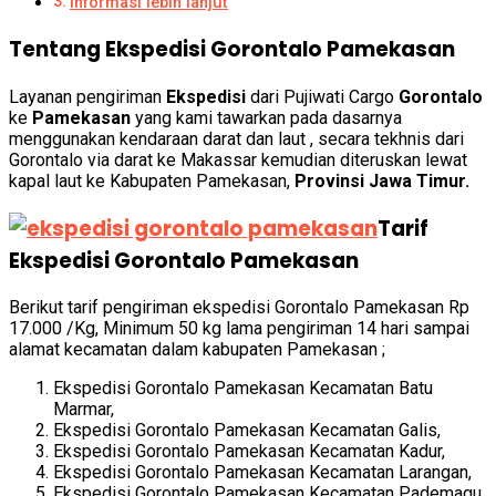
Informasi lebih lanjut
Tentang Ekspedisi Gorontalo Pamekasan
Layanan pengiriman
Ekspedisi
dari Pujiwati Cargo
Gorontalo
ke
Pamekasan
yang kami tawarkan pada dasarnya
menggunakan kendaraan darat dan laut , secara tekhnis dari
Gorontalo via darat ke Makassar kemudian diteruskan lewat
kapal laut ke Kabupaten Pamekasan,
Provinsi Jawa Timur.
Tarif
Ekspedisi Gorontalo Pamekasan
Berikut tarif pengiriman ekspedisi
Gorontalo Pamekasan
Rp
17.000 /Kg, Minimum 50 kg lama pengiriman 14 hari sampai
alamat kecamatan dalam kabupaten Pamekasan ;
Ekspedisi
Gorontalo
Pamekasan Kecamatan Batu
Marmar,
Ekspedisi
Gorontalo
Pamekasan Kecamatan Galis,
Ekspedisi
Gorontalo
Pamekasan Kecamatan Kadur,
Ekspedisi
Gorontalo
Pamekasan Kecamatan Larangan,
Ekspedisi
Gorontalo
Pamekasan Kecamatan Pademagu,