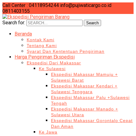
Call Center : 04118954244
info@pujiwaticargo.co.id
0811403155
Search for:
Search
Beranda
Kontak Kami
Tentang Kami
Syarat Dan Kententuan Pengiriman
Harga Pengiriman Ekspedisi
Ekspedisi Dari Makassar
Ke Sulawesi
Ekspedisi Makassar Mamuju +
Sulawesi Barat
Ekspedisi Makassar Kendari +
Sulawesi Tenggara
Ekspedisi Makassar Palu +Sulawesi
Tengah
Ekspedisi Makassar Manado +
Sulawesi Utara
Ekspedisi Makassar Gorontalo Cepat
Dan Aman
Ke Jawa