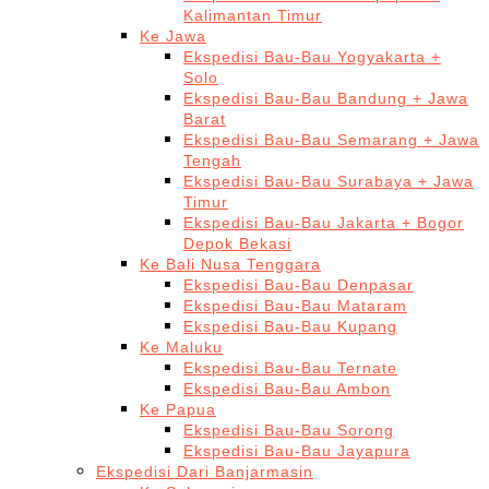
Kalimantan Timur
Ke Jawa
Ekspedisi Bau-Bau Yogyakarta +
Solo
Ekspedisi Bau-Bau Bandung + Jawa
Barat
Ekspedisi Bau-Bau Semarang + Jawa
Tengah
Ekspedisi Bau-Bau Surabaya + Jawa
Timur
Ekspedisi Bau-Bau Jakarta + Bogor
Depok Bekasi
Ke Bali Nusa Tenggara
Ekspedisi Bau-Bau Denpasar
Ekspedisi Bau-Bau Mataram
Ekspedisi Bau-Bau Kupang
Ke Maluku
Ekspedisi Bau-Bau Ternate
Ekspedisi Bau-Bau Ambon
Ke Papua
Ekspedisi Bau-Bau Sorong
Ekspedisi Bau-Bau Jayapura
Ekspedisi Dari Banjarmasin