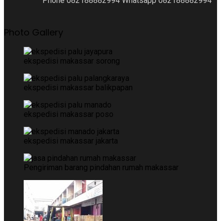
Phone 082188882994 Whatsapp 082188882994
Photo Gallery
ekspedisi makassar sorong
ekspedisi makassar balikpapan
ekspedisi makassar poso
ekspedisi makassar jakarta
Pengiriman barang pindahan rumah makassar