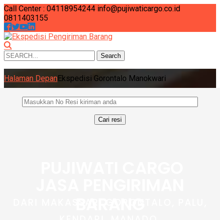
Call Center : 04118954244
info@pujiwaticargo.co.id
0811403155
Search
Search
for:
Halaman Depan
Ekspedisi Gorontalo Manokwari
PUJIWATI CARGO
JASA PENGIRIMAN
BARANG
DARI MAKASSAR, GORONTALO, PALU,
KENDARI, MANADO,