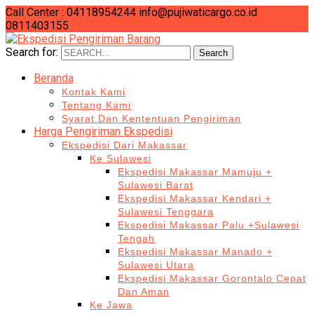
Call Center : 04118954244
info@pujiwaticargo.co.id
0811403155
Search for:
Search
Beranda
Kontak Kami
Tentang Kami
Syarat Dan Kententuan Pengiriman
Harga Pengiriman Ekspedisi
Ekspedisi Dari Makassar
Ke Sulawesi
Ekspedisi Makassar Mamuju +
Sulawesi Barat
Ekspedisi Makassar Kendari +
Sulawesi Tenggara
Ekspedisi Makassar Palu +Sulawesi
Tengah
Ekspedisi Makassar Manado +
Sulawesi Utara
Ekspedisi Makassar Gorontalo Cepat
Dan Aman
Ke Jawa