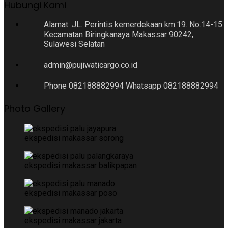
Hubungi Kami
Alamat: JL. Perintis kemerdekaan km.19. No.14-15
Kecamatan Biringkanaya Makassar 90242,
Sulawesi Selatan
admin@pujiwaticargo.co.id
Phone 082188882994 Whatsapp 082188882994
Photo Gallery
ekspedisi makassar sorong
ekspedisi makassar balikpapan
ekspedisi makassar poso
ekspedisi makassar jakarta