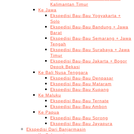
Kalimantan Timur
Ke Jawa
Ekspedisi Bau-Bau Yogyakarta +
Solo
Ekspedisi Bau-Bau Bandung + Jawa
Barat
Ekspedisi Bau-Bau Semarang + Jawa
Tengah
Ekspedisi Bau-Bau Surabaya + Jawa
Timur
Ekspedisi Bau-Bau Jakarta + Bogor
Depok Bekasi
Ke Bali Nusa Tenggara
Ekspedisi Bau-Bau Denpasar
Ekspedisi Bau-Bau Mataram
Ekspedisi Bau-Bau Kupang
Ke Maluku
Ekspedisi Bau-Bau Ternate
Ekspedisi Bau-Bau Ambon
Ke Papua
Ekspedisi Bau-Bau Sorong
Ekspedisi Bau-Bau Jayapura
Ekspedisi Dari Banjarmasin