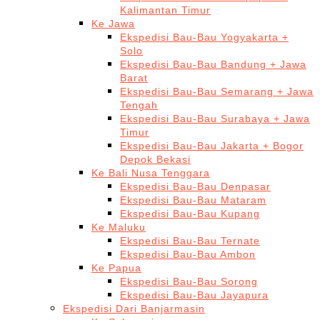
Kalimantan Timur
Ke Jawa
Ekspedisi Bau-Bau Yogyakarta +
Solo
Ekspedisi Bau-Bau Bandung + Jawa
Barat
Ekspedisi Bau-Bau Semarang + Jawa
Tengah
Ekspedisi Bau-Bau Surabaya + Jawa
Timur
Ekspedisi Bau-Bau Jakarta + Bogor
Depok Bekasi
Ke Bali Nusa Tenggara
Ekspedisi Bau-Bau Denpasar
Ekspedisi Bau-Bau Mataram
Ekspedisi Bau-Bau Kupang
Ke Maluku
Ekspedisi Bau-Bau Ternate
Ekspedisi Bau-Bau Ambon
Ke Papua
Ekspedisi Bau-Bau Sorong
Ekspedisi Bau-Bau Jayapura
Ekspedisi Dari Banjarmasin