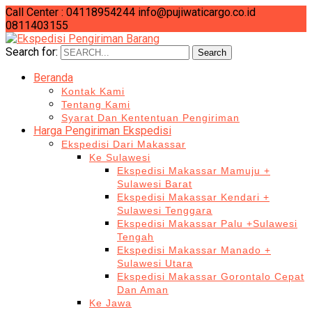
Call Center : 04118954244
info@pujiwaticargo.co.id
0811403155
Search for:
Search
Beranda
Kontak Kami
Tentang Kami
Syarat Dan Kententuan Pengiriman
Harga Pengiriman Ekspedisi
Ekspedisi Dari Makassar
Ke Sulawesi
Ekspedisi Makassar Mamuju +
Sulawesi Barat
Ekspedisi Makassar Kendari +
Sulawesi Tenggara
Ekspedisi Makassar Palu +Sulawesi
Tengah
Ekspedisi Makassar Manado +
Sulawesi Utara
Ekspedisi Makassar Gorontalo Cepat
Dan Aman
Ke Jawa