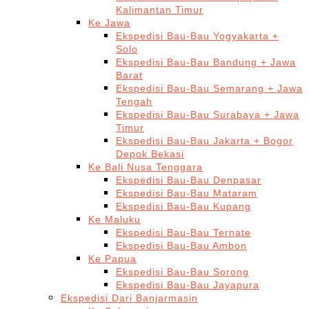
Kalimantan Timur
Ke Jawa
Ekspedisi Bau-Bau Yogyakarta +
Solo
Ekspedisi Bau-Bau Bandung + Jawa
Barat
Ekspedisi Bau-Bau Semarang + Jawa
Tengah
Ekspedisi Bau-Bau Surabaya + Jawa
Timur
Ekspedisi Bau-Bau Jakarta + Bogor
Depok Bekasi
Ke Bali Nusa Tenggara
Ekspedisi Bau-Bau Denpasar
Ekspedisi Bau-Bau Mataram
Ekspedisi Bau-Bau Kupang
Ke Maluku
Ekspedisi Bau-Bau Ternate
Ekspedisi Bau-Bau Ambon
Ke Papua
Ekspedisi Bau-Bau Sorong
Ekspedisi Bau-Bau Jayapura
Ekspedisi Dari Banjarmasin