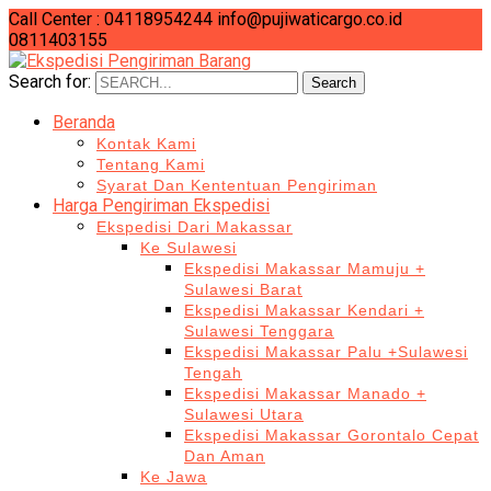
Call Center : 04118954244
info@pujiwaticargo.co.id
0811403155
Search for:
Search
Beranda
Kontak Kami
Tentang Kami
Syarat Dan Kententuan Pengiriman
Harga Pengiriman Ekspedisi
Ekspedisi Dari Makassar
Ke Sulawesi
Ekspedisi Makassar Mamuju +
Sulawesi Barat
Ekspedisi Makassar Kendari +
Sulawesi Tenggara
Ekspedisi Makassar Palu +Sulawesi
Tengah
Ekspedisi Makassar Manado +
Sulawesi Utara
Ekspedisi Makassar Gorontalo Cepat
Dan Aman
Ke Jawa