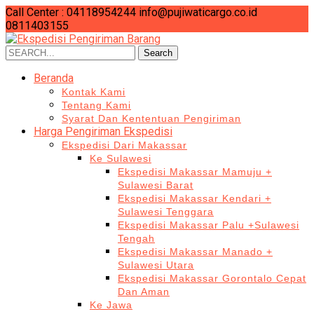
Call Center : 04118954244
info@pujiwaticargo.co.id
0811403155
Search
Search
for:
Beranda
Kontak Kami
Tentang Kami
Syarat Dan Kententuan Pengiriman
Harga Pengiriman Ekspedisi
Ekspedisi Dari Makassar
Ke Sulawesi
Ekspedisi Makassar Mamuju +
Sulawesi Barat
Ekspedisi Makassar Kendari +
Sulawesi Tenggara
Ekspedisi Makassar Palu +Sulawesi
Tengah
Ekspedisi Makassar Manado +
Sulawesi Utara
Ekspedisi Makassar Gorontalo Cepat
Dan Aman
Ke Jawa