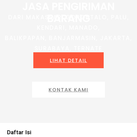
JASA PENGIRIMAN
BARANG
DARI MAKASSAR, GORONTALO, PALU,
KENDARI, MANADO,
BALIKPAPAN, BANJARMASIN, JAKARTA,
SURABAYA, TERNATE
LIHAT DETAIL
KONTAK KAMI
Daftar Isi