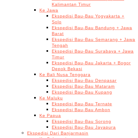
Kalimantan Timur
Ke Jawa
Ekspedisi Bau-Bau Yogyakarta +
Solo
Ekspedisi Bau-Bau Bandung + Jawa
Barat
Ekspedisi Bau-Bau Semarang + Jawa
Tengah
Ekspedisi Bau-Bau Surabaya + Jawa
Timur
Ekspedisi Bau-Bau Jakarta + Bogor
Depok Bekasi
Ke Bali Nusa Tenggara
Ekspedisi Bau-Bau Denpasar
Ekspedisi Bau-Bau Mataram
Ekspedisi Bau-Bau Kupang
Ke Maluku
Ekspedisi Bau-Bau Ternate
Ekspedisi Bau-Bau Ambon
Ke Papua
Ekspedisi Bau-Bau Sorong
Ekspedisi Bau-Bau Jayapura
Ekspedisi Dari Banjarmasin