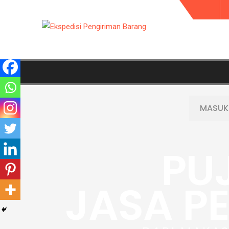
PU
JASA P