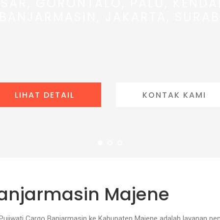
SAR, GORONTALO, PALU, KENDA
 BANJARMASIN, JAKARTA, SURAB
LIHAT DETAIL
KONTAK KAMI
Banjarmasin Majene
 Pujiwati Cargo Banjarmasin ke Kabupaten Majene adalah layanan pe