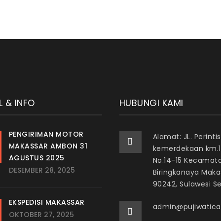
L & INFO
HUBUNGI KAMI
PENGIRIMAN MOTOR
Alamat: JL. Perintis
MAKASSAR AMBON 31
kemerdekaan km.1
AGUSTUS 2025
No.14-15 Kecamat
DESEMBER 28, 2025
Biringkanaya Maka
90242, Sulawesi S
EKSPEDISI MAKASSAR
admin@pujiwaticar
OKTOBER 27, 2025