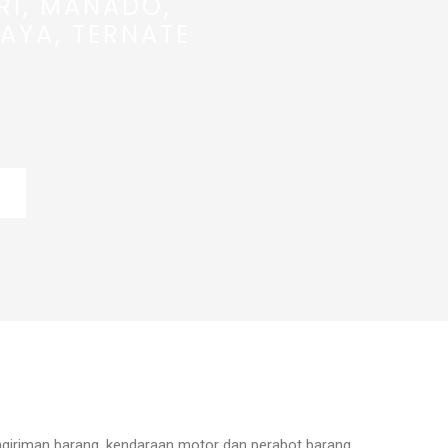
RI, MANADO,
AYA, TERNATE
ngiriman barang, kendaraan motor dan perabot barang