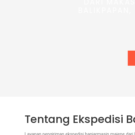
DARI MAKAS
BALIKPAPAN,
Tentang Ekspedisi 
Layanan pengiriman ekspedisi banjarmasin majene dari