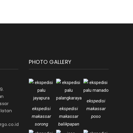
PHOTO GALLERY
9.
an
ekspedisi
ssar
ekspedisi
ekspedisi
makassar
elatan
makassar
makassar
poso
go.co.id
sorong
balikpapan