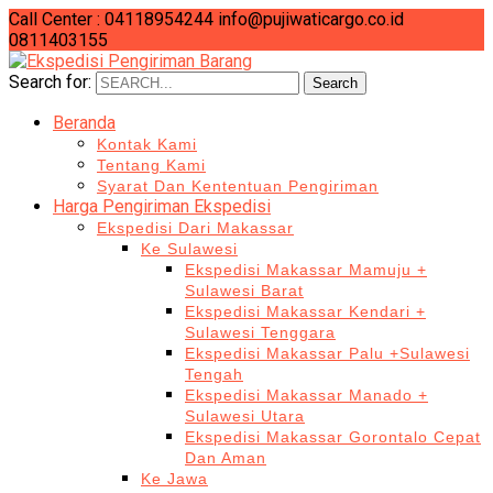
Call Center : 04118954244
info@pujiwaticargo.co.id
0811403155
Search for:
Search
Beranda
Kontak Kami
Tentang Kami
Syarat Dan Kententuan Pengiriman
Harga Pengiriman Ekspedisi
Ekspedisi Dari Makassar
Ke Sulawesi
Ekspedisi Makassar Mamuju +
Sulawesi Barat
Ekspedisi Makassar Kendari +
Sulawesi Tenggara
Ekspedisi Makassar Palu +Sulawesi
Tengah
Ekspedisi Makassar Manado +
Sulawesi Utara
Ekspedisi Makassar Gorontalo Cepat
Dan Aman
Ke Jawa