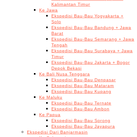
Kalimantan Timur
Ke Jawa
Ekspedisi Bau-Bau Yogyakarta +
Solo
Ekspedisi Bau-Bau Bandung + Jawa
Barat
Ekspedisi Bau-Bau Semarang + Jawa
Tengah
Ekspedisi Bau-Bau Surabaya + Jawa
Timur
Ekspedisi Bau-Bau Jakarta + Bogor
Depok Bekasi
Ke Bali Nusa Tenggara
Ekspedisi Bau-Bau Denpasar
Ekspedisi Bau-Bau Mataram
Ekspedisi Bau-Bau Kupang
Ke Maluku
Ekspedisi Bau-Bau Ternate
Ekspedisi Bau-Bau Ambon
Ke Papua
Ekspedisi Bau-Bau Sorong
Ekspedisi Bau-Bau Jayapura
Ekspedisi Dari Banjarmasin