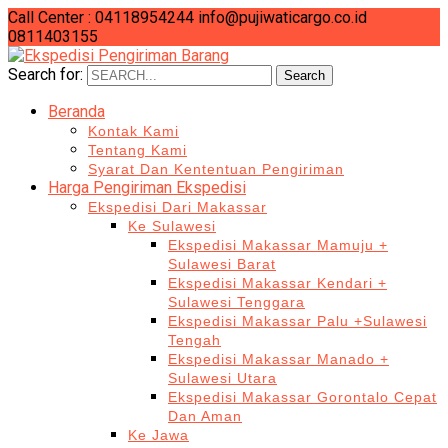
Call Center : 04118954244
info@pujiwaticargo.co.id
0811403155
Search for:
Search
Beranda
Kontak Kami
Tentang Kami
Syarat Dan Kententuan Pengiriman
Harga Pengiriman Ekspedisi
Ekspedisi Dari Makassar
Ke Sulawesi
Ekspedisi Makassar Mamuju +
Sulawesi Barat
Ekspedisi Makassar Kendari +
Sulawesi Tenggara
Ekspedisi Makassar Palu +Sulawesi
Tengah
Ekspedisi Makassar Manado +
Sulawesi Utara
Ekspedisi Makassar Gorontalo Cepat
Dan Aman
Ke Jawa