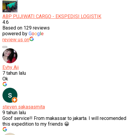
ABP PUJIWATI CARGO - EKSPEDISI LOGISTIK
4.6
Based on 129 reviews
powered by
G
o
o
g
l
e
review us on
Evhy Aji
7 tahun lalu
Ok
steven sakasasmita
9 tahun lalu
Goof service!! From makassar to jakarta. I will recomended
this expedition to my friends 😀