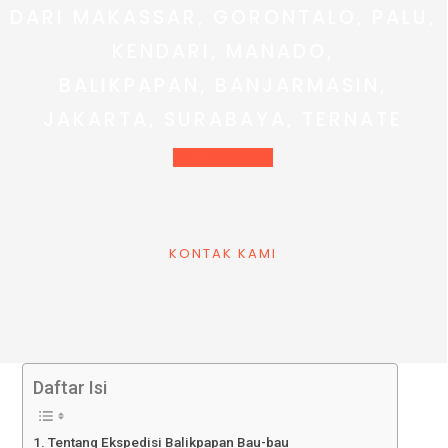
DARI MAKASSAR, GORONTALO, PALU,
KENDARI, MANADO,
BALIKPAPAN, BANJARMASIN,
JAKARTA, SURABAYA, TERNATE
LIHAT DETAIL
KONTAK KAMI
Daftar Isi
Tentang Ekspedisi Balikpapan Bau-bau