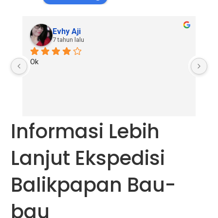
Evhy Aji
7 tahun lalu
Ok
Go
re
Informasi Lebih
Lanjut Ekspedisi
Balikpapan Bau-
bau