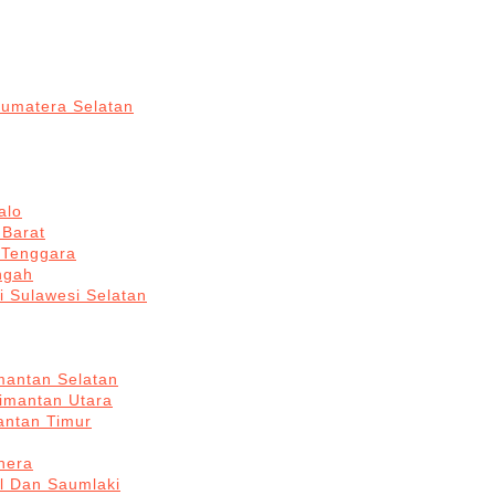
Sumatera Selatan
alo
 Barat
 Tenggara
ngah
i Sulawesi Selatan
mantan Selatan
limantan Utara
antan Timur
hera
l Dan Saumlaki