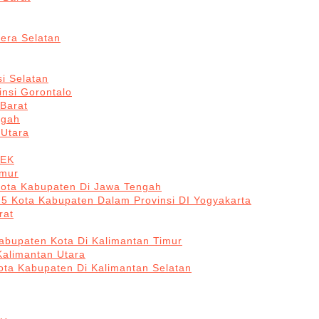
era Selatan
i Selatan
insi Gorontalo
 Barat
ngah
 Utara
BEK
imur
Kota Kabupaten Di Jawa Tengah
 5 Kota Kabupaten Dalam Provinsi DI Yogyakarta
rat
abupaten Kota Di Kalimantan Timur
Kalimantan Utara
ota Kabupaten Di Kalimantan Selatan