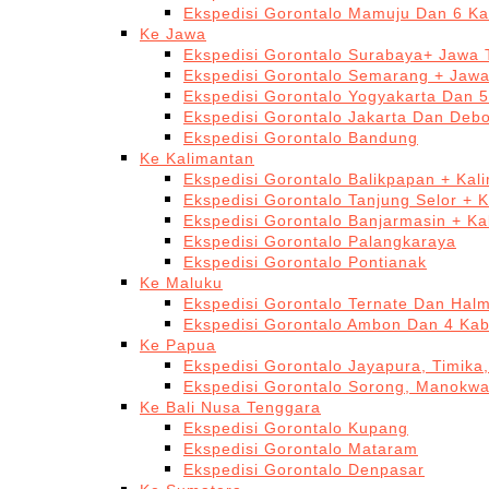
Ekspedisi Gorontalo Mamuju Dan 6 Ka
Ke Jawa
Ekspedisi Gorontalo Surabaya+ Jawa 
Ekspedisi Gorontalo Semarang + Jaw
Ekspedisi Gorontalo Yogyakarta Dan 
Ekspedisi Gorontalo Jakarta Dan Deb
Ekspedisi Gorontalo Bandung
Ke Kalimantan
Ekspedisi Gorontalo Balikpapan + Kal
Ekspedisi Gorontalo Tanjung Selor + 
Ekspedisi Gorontalo Banjarmasin + Ka
Ekspedisi Gorontalo Palangkaraya
Ekspedisi Gorontalo Pontianak
Ke Maluku
Ekspedisi Gorontalo Ternate Dan Hal
Ekspedisi Gorontalo Ambon Dan 4 Kab
Ke Papua
Ekspedisi Gorontalo Jayapura, Timika
Ekspedisi Gorontalo Sorong, Manokwa
Ke Bali Nusa Tenggara
Ekspedisi Gorontalo Kupang
Ekspedisi Gorontalo Mataram
Ekspedisi Gorontalo Denpasar