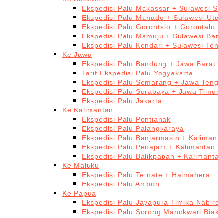
Ekspedisi Palu Makassar + Sulawesi S
Ekspedisi Palu Manado + Sulawesi Ut
Ekspedisi Palu Gorontalo + Gorontalo
Ekspedisi Palu Mamuju + Sulawesi Bar
Ekspedisi Palu Kendari + Sulawesi Te
Ke Jawa
Ekspedisi Palu Bandung + Jawa Barat
Tarif Ekspedisi Palu Yogyakarta
Ekspedisi Palu Semarang + Jawa Ten
Ekspedisi Palu Surabaya + Jawa Timu
Ekspedisi Palu Jakarta
Ke Kalimantan
Ekspedisi Palu Pontianak
Ekspedisi Palu Palangkaraya
Ekspedisi Palu Banjarmasin + Kaliman
Ekspedisi Palu Penajam + Kalimantan
Ekspedisi Palu Balikpapan + Kalimant
Ke Maluku
Ekspedisi Palu Ternate + Halmahera
Ekspedisi Palu Ambon
Ke Papua
Ekspedisi Palu Jayapura Timika Nabi
Ekspedisi Palu Sorong Manokwari Bia