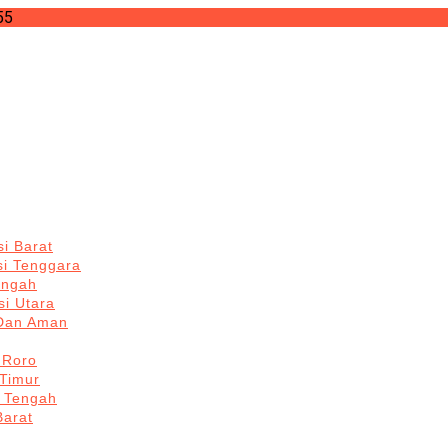
55
i Barat
si Tenggara
engah
i Utara
 Dan Aman
 Roro
Timur
 Tengah
Barat