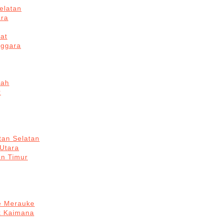
elatan
ara
at
nggara
gah
r
tan Selatan
 Utara
an Timur
re Merauke
k Kaimana