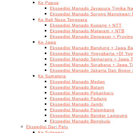
Ke Papua
Ekspedisi Manado Jayapura Timika N
Ekspedisi Manado Sorong Manokwari 
Ke Bali Nusa Tenggara
Ekspedisi Manado Kupang + NTT
Ekspedisi Manado Mataram + NTB
Ekspedisi Manado Denpasar + Provinsi
Ke Jawa
Ekspedisi Manado Bandung + Jawa Ba
Ekspedisi Manado Yogyakarta +DI Yog
Ekspedisi Manado Semarang + Jawa 
Ekspedisi Manado Surabaya + Jawa T
Ekspedisi Manado Jakarta Dan Bogor
Ke Sumatera
Ekspedisi Manado Medan
Ekspedisi Manado Batam
Ekspedisi Manado Pekanbaru
Ekspedisi Manado Padang
Ekspedisi Manado Jambi
Ekspedisi Manado Palembang
Ekspedisi Manado Bandar Lampung
Ekspedisi Manado Bengkulu
Ekspedisi Dari Palu
Ke Sulawesi