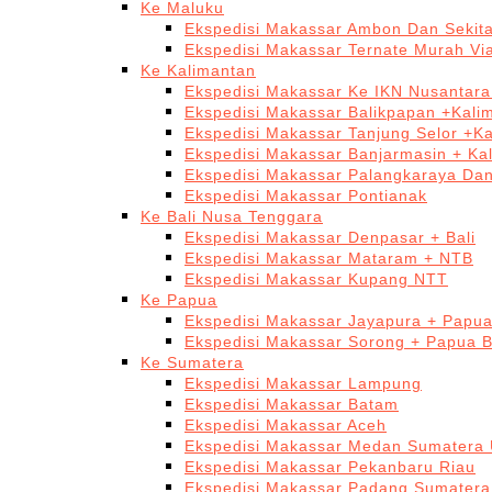
Ke Maluku
Ekspedisi Makassar Ambon Dan Sekit
Ekspedisi Makassar Ternate Murah Via
Ke Kalimantan
Ekspedisi Makassar Ke IKN Nusantar
Ekspedisi Makassar Balikpapan +Kali
Ekspedisi Makassar Tanjung Selor +K
Ekspedisi Makassar Banjarmasin + Ka
Ekspedisi Makassar Palangkaraya Da
Ekspedisi Makassar Pontianak
Ke Bali Nusa Tenggara
Ekspedisi Makassar Denpasar + Bali
Ekspedisi Makassar Mataram + NTB
Ekspedisi Makassar Kupang NTT
Ke Papua
Ekspedisi Makassar Jayapura + Papu
Ekspedisi Makassar Sorong + Papua B
Ke Sumatera
Ekspedisi Makassar Lampung
Ekspedisi Makassar Batam
Ekspedisi Makassar Aceh
Ekspedisi Makassar Medan Sumatera 
Ekspedisi Makassar Pekanbaru Riau
Ekspedisi Makassar Padang Sumatera