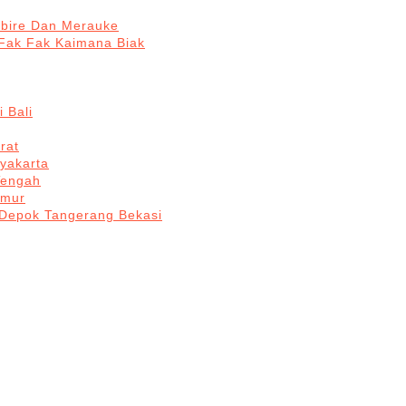
abire Dan Merauke
Fak Fak Kaimana Biak
 Bali
rat
yakarta
Tengah
imur
 Depok Tangerang Bekasi