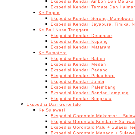
Ekspedisi Kendari Ambon Dan Maluku 
Ekspedisi Kendari Ternate Dan Halma
Ke Papua
Ekspedisi Kendari Sorong, Manokwari,
Ekspedisi Kendari Jayapura, Timika, 
Ke Bali Nusa Tenggara
Ekspedisi Kendari Denpasar
Ekspedisi Kendari Kupang
Ekspedisi Kendari Mataram
Ke Sumatera
Ekspedisi Kendari Batam
Ekspedisi Kendari Medan
Ekspedisi Kendari Padang
Ekspedisi Kendari Pekanbaru
Ekspedisi Kendari Jambi
Ekspedisi Kendari Palembang
Ekspedisi Kendari Bandar Lampung
Ekspedisi Kendari Bengkulu
Ekspedisi Dari Gorontalo
Ke Sulawesi
Ekspedisi Gorontalo Makassar + Sulaw
Ekspedisi Gorontalo Kendari + Sulawe
Ekspedisi Gorontalo Palu + Sulaesi T
Ekspedisi Gorontalo Manado + Sulawe