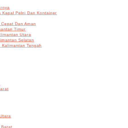
arnya
 Kapal Pelni Dan Kontainer
a Cepat Dan Aman
mantan Timur
alimantan Utara
limantan Selatan
n Kalimantan Tengah
a
arat
Utara
 Barat