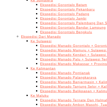
Ke Sumatera
Ekspedisi Gorontalo Batam
Ekspedisi Gorontalo Pekanbaru
Ekspedisi Gorontalo Padang
Ekspedisi Gorontalo Jambi
Ekspedisi Gorontalo Palembang Dan 
Ekspedisi Gorontalo Bandar Lampung
Ekspedisi Gorontalo Bengkulu
Ekspedisi Dari Manado
Ke Sulawesi
Ekspedisi Manado Gorontalo + Goront
Ekspedisi Manado Mamuju + Sulawesi
Ekspedisi Manado Kendari + Sulawesi
Ekspedisi Manado Palu + Sulawesi Te
Ekspedisi Manado Makassar + Provins
Ke Kalimantan
Ekspedisi Manado Pontianak
Ekspedisi Manado Palangkaraya
Ekspedisi Manado Banjarmasin + Kali
Ekspedisi Manado Tanjung Selor + Ka
Ekspedisi Manado Balikpapan + Kalim
Ke Maluku
Ekspedisi Manado Ternate Dan Halma
Ekspedisi Manado Ambon Masohi, Tua