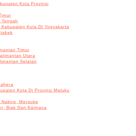
bupaten Kota Provinsi
Timur
a Tengah
5 Kabupaten Kota DI Yogyakarta
otabek
imantan Timur
Kalimantan Utara
limantan Selatan
mahera
upaten Kota Di Provinsi Maluku
, Nabire, Merauke
ri, Biak Dan Kaimana