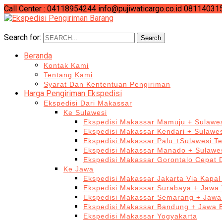
Call Center : 04118954244
info@pujiwaticargo.co.id
08114031
Search for:
Search
Beranda
Kontak Kami
Tentang Kami
Syarat Dan Kententuan Pengiriman
Harga Pengiriman Ekspedisi
Ekspedisi Dari Makassar
Ke Sulawesi
Ekspedisi Makassar Mamuju + Sulawes
Ekspedisi Makassar Kendari + Sulawe
Ekspedisi Makassar Palu +Sulawesi T
Ekspedisi Makassar Manado + Sulawes
Ekspedisi Makassar Gorontalo Cepat
Ke Jawa
Ekspedisi Makassar Jakarta Via Kapal
Ekspedisi Makassar Surabaya + Jawa 
Ekspedisi Makassar Semarang + Jawa
Ekspedisi Makassar Bandung + Jawa 
Ekspedisi Makassar Yogyakarta