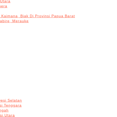
Utara
hera
 Kaimana, Biak Di Provinsi Papua Barat
Nabire, Merauke
esi Selatan
si Tenggara
engah
si Utara