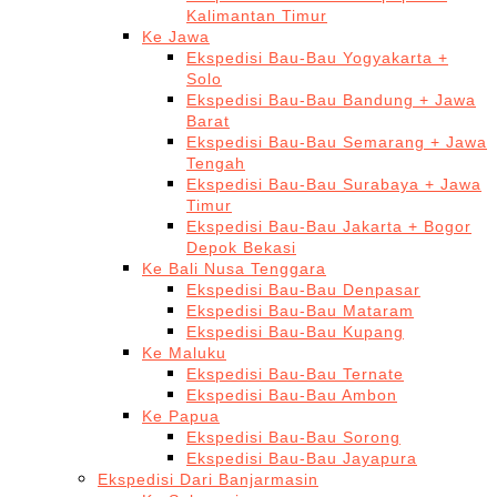
Kalimantan Timur
Ke Jawa
Ekspedisi Bau-Bau Yogyakarta +
Solo
Ekspedisi Bau-Bau Bandung + Jawa
Barat
Ekspedisi Bau-Bau Semarang + Jawa
Tengah
Ekspedisi Bau-Bau Surabaya + Jawa
Timur
Ekspedisi Bau-Bau Jakarta + Bogor
Depok Bekasi
Ke Bali Nusa Tenggara
Ekspedisi Bau-Bau Denpasar
Ekspedisi Bau-Bau Mataram
Ekspedisi Bau-Bau Kupang
Ke Maluku
Ekspedisi Bau-Bau Ternate
Ekspedisi Bau-Bau Ambon
Ke Papua
Ekspedisi Bau-Bau Sorong
Ekspedisi Bau-Bau Jayapura
Ekspedisi Dari Banjarmasin