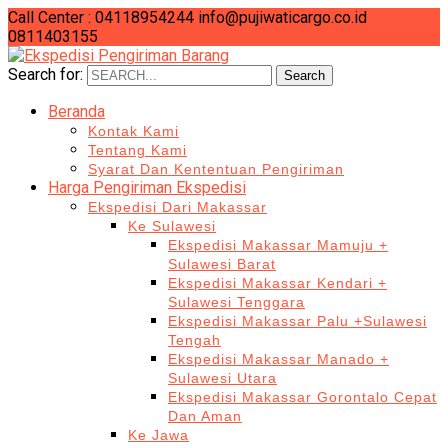
Call Center : 04118954244
info@pujiwaticargo.co.id
0811403155
Search for:
Search
Beranda
Kontak Kami
Tentang Kami
Syarat Dan Kententuan Pengiriman
Harga Pengiriman Ekspedisi
Ekspedisi Dari Makassar
Ke Sulawesi
Ekspedisi Makassar Mamuju +
Sulawesi Barat
Ekspedisi Makassar Kendari +
Sulawesi Tenggara
Ekspedisi Makassar Palu +Sulawesi
Tengah
Ekspedisi Makassar Manado +
Sulawesi Utara
Ekspedisi Makassar Gorontalo Cepat
Dan Aman
Ke Jawa